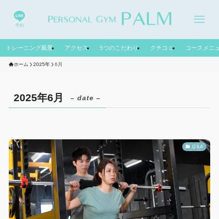
予約
トレーニング風景
アクセス
5つのこだわり
クチコミ
コースメニ
ホーム
2025年
6月
2025年6月
– date –
Q &A