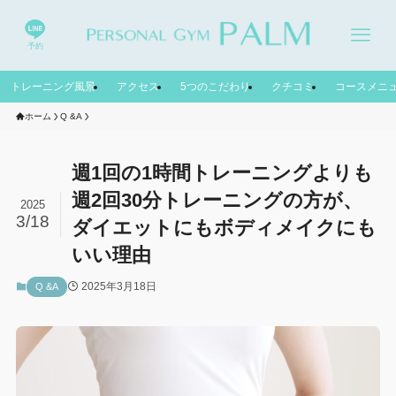
予約
トレーニング風景
アクセス
5つのこだわり
クチコミ
コースメニ
ホーム
Q &A
週1回の1時間トレーニングよりも
週2回30分トレーニングの方が、
2025
3/18
ダイエットにもボディメイクにも
いい理由
2025年3月18日
Q &A