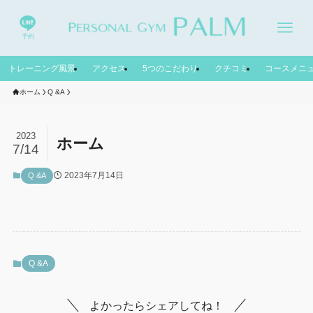
予約
トレーニング風景
アクセス
5つのこだわり
クチコミ
コースメニ
ホーム
Q &A
2023
ホーム
7/14
2023年7月14日
Q &A
Q &A
よかったらシェアしてね！