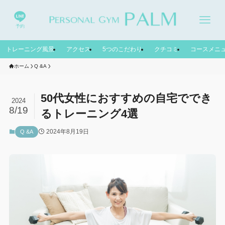
予約
トレーニング風景
アクセス
5つのこだわり
クチコミ
コースメニ
ホーム
Q &A
50代女性におすすめの自宅ででき
2024
8/19
るトレーニング4選
2024年8月19日
Q &A