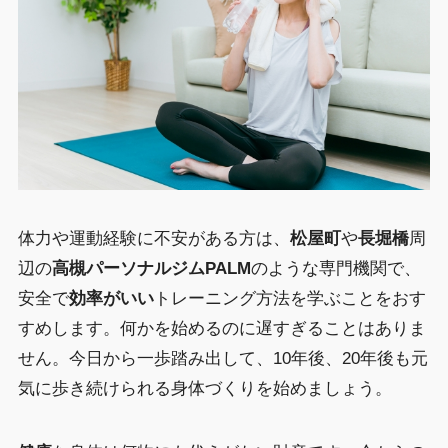
体力や運動経験に不安がある方は、
松屋町
や
長堀橋
周
辺の
高槻パーソナルジムPALM
のような専門機関で、
安全で
効率がいい
トレーニング方法を学ぶことをおす
すめします。何かを始めるのに遅すぎることはありま
せん。今日から一歩踏み出して、10年後、20年後も元
気に歩き続けられる身体づくりを始めましょう。