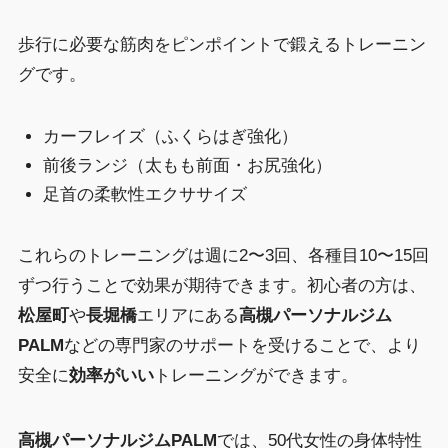
歩行に必要な筋肉をピンポイントで鍛えるトレーニン
グです。
カーフレイズ（ふくらはぎ強化）
前後ランジ（太もも前面・お尻強化）
足首の柔軟性エクササイズ
これらのトレーニングは週に2〜3回、各種目10〜15回
ずつ行うことで効果が期待できます。初心者の方は、
松屋町
や
長堀橋
エリアにある
高槻パーソナルジム
PALM
などの専門家のサポートを受けることで、より
安全に
効率がいい
トレーニングができます。
高槻パーソナルジムPALM
では、50代女性の身体特性