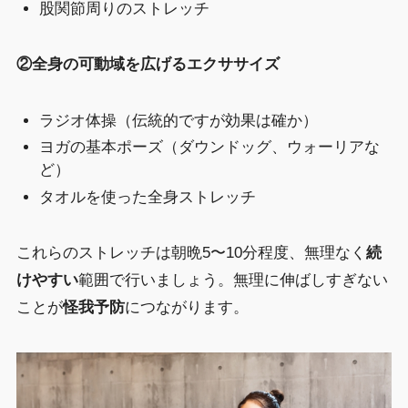
股関節周りのストレッチ
②全身の可動域を広げるエクササイズ
ラジオ体操（伝統的ですが効果は確か）
ヨガの基本ポーズ（ダウンドッグ、ウォーリアな
ど）
タオルを使った全身ストレッチ
これらのストレッチは朝晩5〜10分程度、無理なく
続
けやすい
範囲で行いましょう。無理に伸ばしすぎない
ことが
怪我予防
につながります。