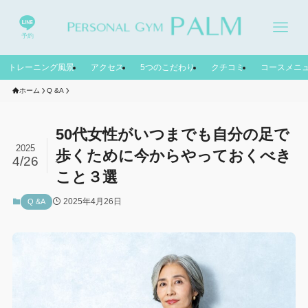
予約
トレーニング風景
アクセス
5つのこだわり
クチコミ
コースメニ
ホーム
Q &A
50代女性がいつまでも自分の足で
2025
歩くために今からやっておくべき
4/26
こと３選
2025年4月26日
Q &A