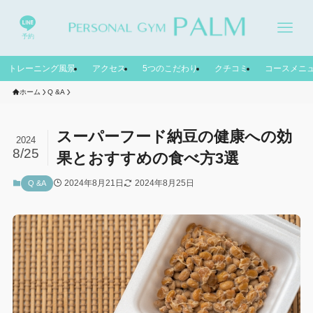
予約
トレーニング風景
アクセス
5つのこだわり
クチコミ
コースメニ
ホーム
Q &A
スーパーフード納豆の健康への効
2024
8/25
果とおすすめの食べ方3選
2024年8月21日
2024年8月25日
Q &A