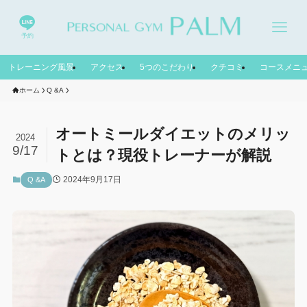
予約
トレーニング風景
アクセス
5つのこだわり
クチコミ
コースメニ
ホーム
Q &A
オートミールダイエットのメリッ
2024
9/17
トとは？現役トレーナーが解説
2024年9月17日
Q &A