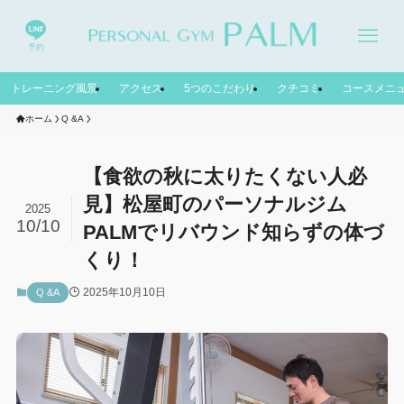
予約
トレーニング風景
アクセス
5つのこだわり
クチコミ
コースメニ
ホーム
Q &A
【食欲の秋に太りたくない人必
見】松屋町のパーソナルジム
2025
10/10
PALMでリバウンド知らずの体づ
くり！
2025年10月10日
Q &A