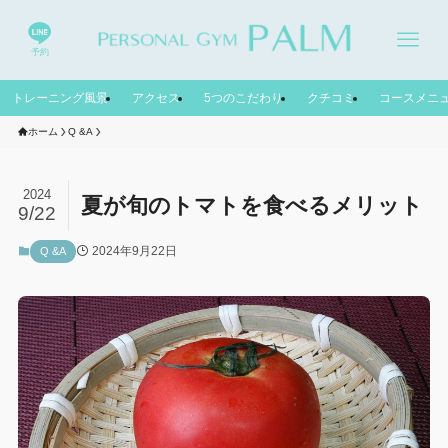
予約
トレーニング風景
アクセス
5つのこだわり
クチコミ
コースメニ
ホーム
Q &A
2024
夏が旬のトマトを食べるメリット
9/22
2024年9月22日
Q &A